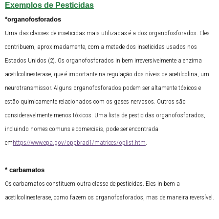
Exemplos de Pesticidas
*organofosforados
Uma das classes de inseticidas mais utilizadas é a dos organofosforados. Eles
contribuem, aproximadamente, com a metade dos inseticidas usados nos
Estados Unidos (2). Os organofosforados inibem irreversivelmente a enzima
acetilcolinesterase, que é importante na regulação dos níveis de acetilcolina, um
neurotransmissor. Alguns organofosforados podem ser altamente tóxicos e
estão quimicamente relacionados com os gases nervosos. Outros são
consideravelmente menos tóxicos. Uma lista de pesticidas organofosforados,
incluindo nomes comuns e comerciais, pode ser encontrada
em
https//www.epa.gov/oppbrad1/matrices/oplist.htm
.
* carbamatos
Os carbamatos constituem outra classe de pesticidas. Eles inibem a
acetilcolinesterase, como fazem os organofosforados, mas de maneira reversível.