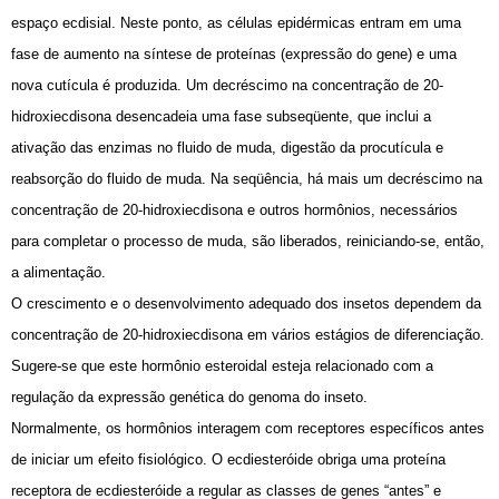
espaço ecdisial. Neste ponto, as células epidérmicas entram em uma
fase de aumento na síntese de proteínas (expressão do gene) e uma
nova cutícula é produzida. Um decréscimo na concentração de 20-
hidroxiecdisona desencadeia uma fase subseqüente, que inclui a
ativação das enzimas no fluido de muda, digestão da procutícula e
reabsorção do fluido de muda. Na seqüência, há mais um decréscimo na
concentração de 20-hidroxiecdisona e outros hormônios, necessários
para completar o processo de muda, são liberados, reiniciando-se, então,
a alimentação.
O crescimento e o desenvolvimento adequado dos insetos dependem da
concentração de 20-hidroxiecdisona em vários estágios de diferenciação.
Sugere-se que este hormônio esteroidal esteja relacionado com a
regulação da expressão genética do genoma do inseto.
Normalmente, os hormônios interagem com receptores específicos antes
de iniciar um efeito fisiológico. O ecdiesteróide obriga uma proteína
receptora de ecdiesteróide a regular as classes de genes “antes” e