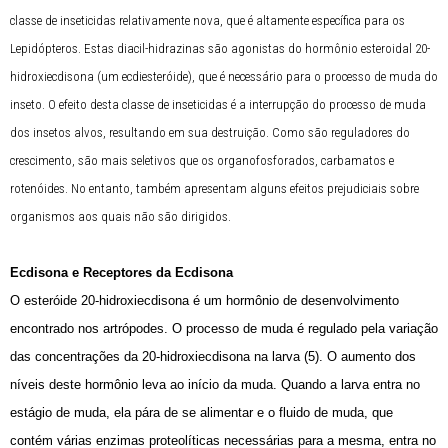
classe de inseticidas relativamente nova, que é altamente específica para os
Lepidópteros. Estas diacil-hidrazinas são agonistas do hormônio esteroidal 20-
hidroxiecdisona (um ecdiesteróide), que é necessário para o processo de muda do
inseto. O efeito desta classe de inseticidas é a interrupção do processo de muda
dos insetos alvos, resultando em sua destruição. Como são reguladores do
crescimento, são mais seletivos que os organofosforados, carbamatos e
rotenóides. No entanto, também apresentam alguns efeitos prejudiciais sobre
organismos aos quais não são dirigidos.
Ecdisona e Rece
ptores
da Ecdisona
O esteróide 20-hidroxiecdisona é um hormônio de desenvolvimento
encontrado nos artrópodes. O processo de muda é regulado pela variação
das concentrações da 20-hidroxiecdisona na larva (5). O aumento dos
níveis deste hormônio leva ao início da muda. Quando a larva entra no
estágio de muda, ela pára de se alimentar e o fluido de muda, que
contém várias enzimas proteolíticas necessárias para a mesma, entra no