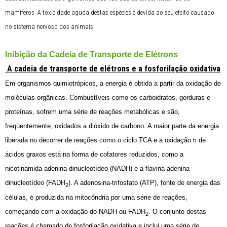
mamíferos. A toxicidade aguda destas espécies é devida ao seu efeito causado
no sistema nervoso dos animais.
Inibição da Cadeia de Transporte de Elétrons
A cadeia de transporte de elétrons e a fosforilação oxidativa
Em organismos quimiotrópicos, a energia é obtida a partir da oxidação de
moléculas orgânicas. Combustíveis como os carboidratos, gorduras e
proteínas, sofrem uma série de reações metabólicas e são,
freqüentemente, oxidados a dióxido de carbono. A maior parte da energia
liberada no decorrer de reações como o ciclo TCA e a oxidação
b
de
ácidos graxos está na forma de cofatores reduzidos, como a
nicotinamida-adenina-dinucleotídeo (NADH) e a flavina-adenina-
dinucleotídeo (FADH
). A adenosina-trifosfato (ATP), fonte de energia das
2
células, é produzida na mitocôndria por uma série de reações,
começando com a oxidação do NADH ou FADH
. O conjunto destas
2
reações é chamado de fosforilação oxidativa e inclui uma série de