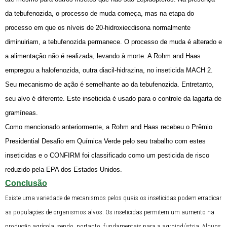
da tebufenozida, o processo de muda começa, mas na etapa do
processo em que os níveis de 20-hidroxiecdisona normalmente
diminuiriam, a tebufenozida permanece. O processo de muda é alterado e
a alimentação não é realizada, levando à morte. A Rohm and Haas
empregou a halofenozida, outra diacil-hidrazina, no inseticida MACH 2.
Seu mecanismo de ação é semelhante ao da tebufenozida. Entretanto,
seu alvo é diferente. Este inseticida é usado para o controle da lagarta de
gramíneas.
Como mencionado anteriormente, a Rohm and Haas recebeu o Prêmio
Presidential Desafio em Química Verde pelo seu trabalho com estes
inseticidas e o CONFIRM foi classificado como um pesticida de risco
reduzido pela EPA dos Estados Unidos.
Conclusão
Existe uma variedade de mecanismos pelos quais os inseticidas podem erradicar
as populações de organismos alvos. Os inseticidas permitem um aumento na
produção agrícola, sendo, portanto, fundamentais para a agroindústria. Alguns