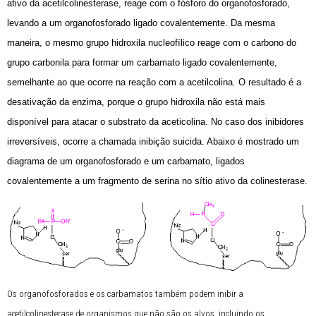
ativo da acetilcolinesterase, reage com o fósforo do organofosforado,
levando a um organofosforado ligado covalentemente. Da mesma
maneira, o mesmo grupo hidroxila nucleofílico reage com o carbono do
grupo carbonila para formar um carbamato ligado covalentemente,
semelhante ao que ocorre na reação com a acetilcolina. O resultado é a
desativação da enzima, porque o grupo hidroxila não está mais
disponível para atacar o substrato da aceticolina. No caso dos inibidores
irreversíveis, ocorre a chamada inibição suicida. Abaixo é mostrado um
diagrama de um organofosforado e um carbamato, ligados
covalentemente a um fragmento de serina no sítio ativo da colinesterase.
Os organofosforados e os carbamatos também podem inibir a
acetilcolinesterase de organismos que não são os alvos, incluindo os