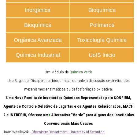
Inorgánica
Bioquímica
Bioquímica
Polímeros
Orgánica Avanzada
Toxicología Química
Química Industrial
UofS Inicio
Um Módulo de
Química Verde
Uso Sugerido: Disciplina de bioquímica, durante a discussão de cinética dos
mecanismos enzimáticos ou de fosforilação oxidativa.
Uma Nova Família de Inseticidas Químicos Representada pelo CONFIRM,
Agente de Controle Seletivo de Lagartas e os Agentes Relacionados, MACH
2 e INTREPID, Oferece um
a
Alternativa “Verde” para Alguns dos Inseticidas
Convencionais Mais Usados
Joan Wasilewski,
Chemistry Department
,
University of Scranton