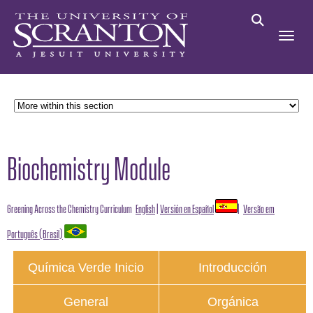
Biochemistry Module
Greening Across the Chemistry Curriculum
English
|
Versión en Español
|
Versão em
Português (Brasil)
Química Verde Inicio
Introducción
General
Orgánica