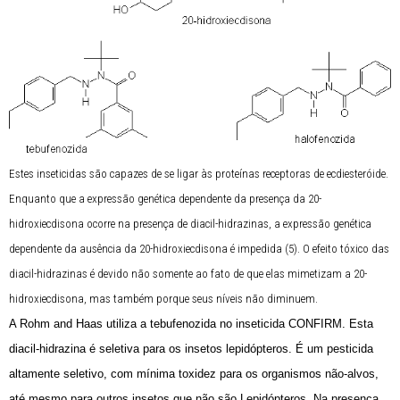
Estes inseticidas são capazes de se ligar às proteínas receptoras de ecdiesteróide.
Enquanto que a expressão genética dependente da presença da 20-
hidroxiecdisona ocorre na presença de diacil-hidrazinas, a expressão genética
dependente da ausência da 20-hidroxiecdisona é impedida (5). O efeito tóxico das
diacil-hidrazinas é devido não somente ao fato de que elas mimetizam a 20-
hidroxiecdisona, mas também porque seus níveis não diminuem.
A Rohm and Haas utiliza a tebufenozida no inseticida CONFIRM. Esta
diacil-hidrazina é seletiva para os insetos lepidópteros. É um pesticida
altamente seletivo, com mínima toxidez para os organismos não-alvos,
até mesmo para outros insetos que não são Lepidópteros. Na presença