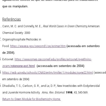
que os manipulam.
Referências
Cann, M. C. and Connelly, M. E.,
Real World Cases in Green Chemistry,
American
Chemical Society: 2000
Organophosphate Pesticides in
Food.
https://ww.epa.gov/oppsrrd1/op/primer.htm
(acessada em setembro
de 2004).
Extoxnet.
https://www.pmep.cce.cornell.edu/profiles/extoxnet/pyrethrins-
ziram/
rotenone-ext.html
(accessada em
setembro de 2004)
https://wcb.ucr.edu/schools/CNAS/entm/tmiller/1/modules/page22.html
(accessa
em setembro de 2004)
Dhadialla, T. S., Carlson, G. R., and Le, D. P., New Insecticides with Ecdysteroidal
and Juvenile Hormone Activity.
Annu. Rev. Entomol.
1998
, 43, 545-569.
Return to Green Module for Biochemistry Home