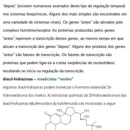
“depois” (existem numerosos exemplos deste tipo de regulação temporal
nos sistemas bioquímicos. Alguns dos mais simples são encontrados em
uma variedade de sistemas virais). Os genes “antes” são ativados pelo
complexo hormônio/receptor. As proteínas produzidas pelos genes
“antes” reprimem a transcrição destes genes, ao mesmo tempo em que
ativam a transcrição dos genes “depois”. Alguns dos produtos dos genes
“antes” são fatores de transcrição. Os fatores de transcrição são
proteínas que podem ligar-se a curtas seqüências de nucleotídeos,
resultando no início ou regulação da transcrição.
diacil-hidrazinas –
inseticidas “verdes”
Algumas diacil-hidrazinas podem mimetizar o hormônio esteroidal 20-
hidroxiecdisona dos insetos. As estruturas químicas da 20-hidroxiecdisona e das
diacil-hidrazinas tebufenozida e da halofenozida são mostradas a seguir: