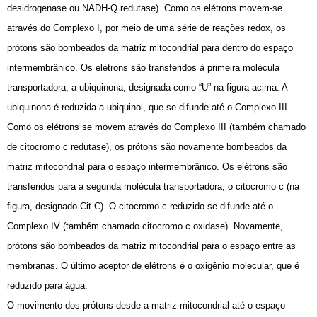
desidrogenase ou NADH-Q redutase). Como os elétrons movem-se
através do Complexo I, por meio de uma série de reações redox, os
prótons são bombeados da matriz mitocondrial para dentro do espaço
intermembrânico. Os elétrons são transferidos à primeira molécula
transportadora, a ubiquinona, designada como “U” na figura acima. A
ubiquinona é reduzida a ubiquinol, que se difunde até o Complexo III.
Como os elétrons se movem através do Complexo III (também chamado
de citocromo c redutase), os prótons são novamente bombeados da
matriz mitocondrial para o espaço intermembrânico. Os elétrons são
transferidos para a segunda molécula transportadora, o citocromo c (na
figura, designado Cit C). O citocromo c reduzido se difunde até o
Complexo IV (também chamado citocromo c oxidase). Novamente,
prótons são bombeados da matriz mitocondrial para o espaço entre as
membranas. O último aceptor de elétrons é o oxigênio molecular, que é
reduzido para água.
O movimento dos prótons desde a matriz mitocondrial até o espaço