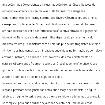
interações não são covalentes e incluem atrações eletrostáticas, ligações de
hidrogênio e atrações de van der Waals. Os fragmentos carregados
negativamente podem interagir de maneira favorável com os grupos amino,
carregados positivamente. O fragmento histidina está próximo do fragmento
serina e pode estabilizar a conformação do sítio ativo através de ligações de
hidrogênio. De fato, a atividade enzimática depende do pH, e tem um valor
máximo em um pH consistente com o valor do pKa de um fragmento histidina
(4). Além dos fragmentos de aminoácidos envolvidos na formação do complexo
enzima-substrato, há aqueles que estão envolvidos mais diretamente na
catálise. Observe que o fragmento serina está localizado no sítio ativo. O seu
grupo hidroxila nucleofílico reage com o carbono do grupo acila na acetilcolina.
A serina é acetilada e a colina é o grupo de saída.
As enzimas, enquanto catalisadores, não são consumidas durante o curso da
reação e precisam ser regeneradas antes que a reação se complete. Na figura
abaixo, o fragmento serina acetilado precisa ser hidrolisado antes que a reação
se complete, para que a enzima seja capaz de catalisar uma nova reação.