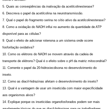
5. Quais as conseqüências da inativação da acetilcolinesterase?
6. Descreva o papel da acetilcolina na neurotransmissão.
7. Qual o papel do fragmento serina no sítio ativo da acetilcolinesterase?
8. Como a oxidação do NADH influi no aumento da quantidade de ATP
disponível para as células?
9. Qual o efeito de adicionar rotenona a um sistema onde ocorre
fosforilação oxidativa?
10. Como os elétrons do NADH se movem através da cadeia de
transporte de elétrons? Qual é o efeito sobre o pH da matriz mitocondrial?
11. Comente o papel da 20-hidroxiecdisona no desenvolvimento do
inseto.
12. Como as diacil-hidrazinas afetam o desenvolvimento do inseto?
13. Qual é a vantagem de usar um inseticida com maior especificidade
aos organismos alvos?
14. Explique porque os inseticidas organofosforados podem ser mais
agudamente tóxicos do que as diacil-hidrazinas para os trabalhadores