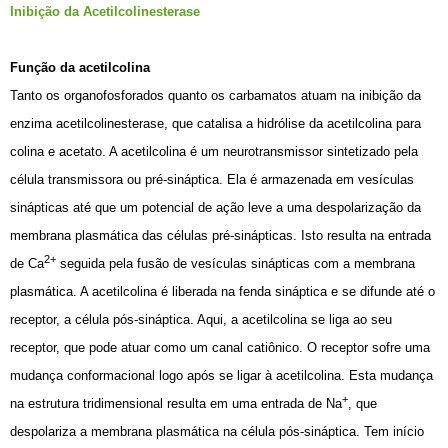
Inibição da Acetilcolinesterase
Função da acetilcolina
Tanto os organofosforados quanto os carbamatos atuam na inibição da
enzima acetilcolinesterase, que catalisa a hidrólise da acetilcolina para
colina e acetato. A acetilcolina é um neurotransmissor sintetizado pela
célula transmissora ou pré-sináptica. Ela é armazenada em vesículas
sinápticas até que um potencial de ação leve a uma despolarização da
membrana plasmática das células pré-sinápticas. Isto resulta na entrada
2+
de Ca
seguida pela fusão de vesículas sinápticas com a membrana
plasmática. A acetilcolina é liberada na fenda sináptica e se difunde até o
receptor, a célula pós-sináptica. Aqui, a acetilcolina se liga ao seu
receptor, que pode atuar como um canal catiônico. O receptor sofre uma
mudança conformacional logo após se ligar à acetilcolina. Esta mudança
+
na estrutura tridimensional resulta em uma entrada de Na
, que
despolariza a membrana plasmática na célula pós-sináptica. Tem início