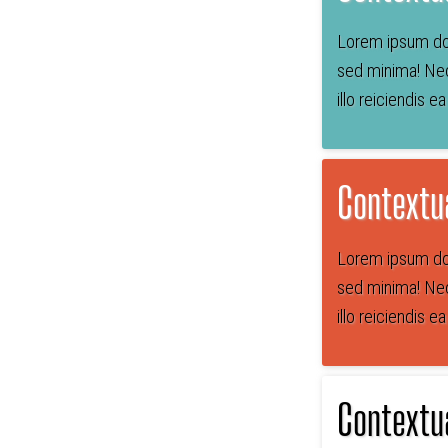
Lorem ipsum dol
sed minima! Nec
illo reiciendis e
Contextu
Lorem ipsum dol
sed minima! Nec
illo reiciendis e
Contextu