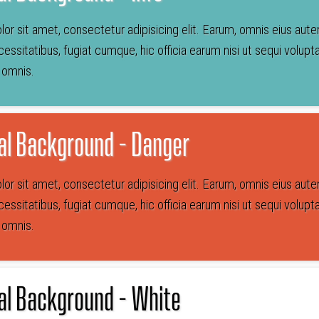
or sit amet, consectetur adipisicing elit. Earum, omnis eius aut
essitatibus, fugiat cumque, hic officia earum nisi ut sequi vo
a omnis.
al Background - Danger
or sit amet, consectetur adipisicing elit. Earum, omnis eius aut
essitatibus, fugiat cumque, hic officia earum nisi ut sequi vo
a omnis.
al Background - White