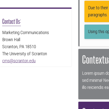
Due to their
paragraphs.
Contact Us:
Using this o
Marketing Communications
Brown Hall
Scranton, PA 18510
The University of Scranton
Contextua
cms@scranton.edu
Lorem ipsum dol
sed minima! Nec
illo reiciendis e