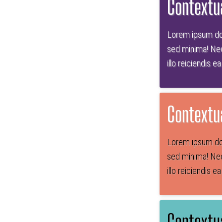
Contextu
Lorem ipsum dol
sed minima! Nec
illo reiciendis e
Contextu
Lorem ipsum dol
sed minima! Nec
illo reiciendis e
Contextu