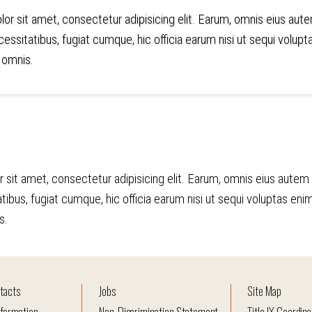
or sit amet, consectetur adipisicing elit. Earum, omnis eius aut
essitatibus, fugiat cumque, hic officia earum nisi ut sequi vo
a omnis.
 Background - Black
 sit amet, consectetur adipisicing elit. Earum, omnis eius autem
tibus, fugiat cumque, hic officia earum nisi ut sequi voluptas e
s.
tacts
Jobs
Site Map
formation
Non-Discrimination Statement
Title IX Coordina