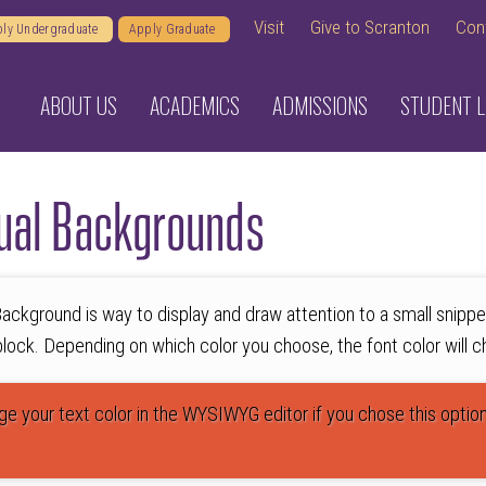
Visit
Give to Scranton
Con
ly Undergraduate
Apply Graduate
ABOUT US
ACADEMICS
ADMISSIONS
STUDENT L
ual Backgrounds
ackground is way to display and draw attention to a small snippe
 block. Depending on which color you choose, the font color will c
e your text color in the WYSIWYG editor if you chose this option.