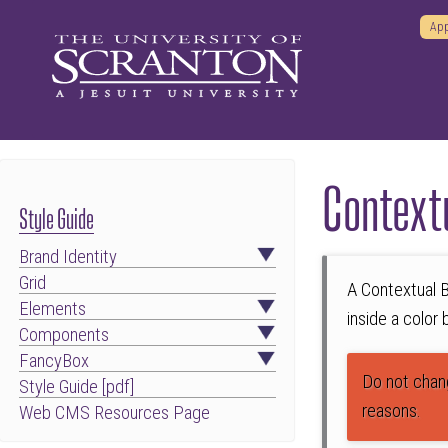
App
Context
Style Guide
Brand Identity
Grid
A Contextual B
Elements
inside a color
Components
FancyBox
Do not chang
Style Guide [pdf]
reasons.
Web CMS Resources Page