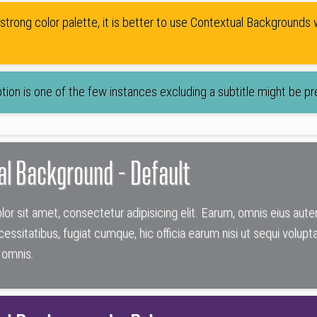
 strong color palette, it is better to use Contextual Backgrounds w
ption is one of the few instances excluding a subtitle might be pr
l Background - Default
or sit amet, consectetur adipisicing elit. Earum, omnis eius aut
essitatibus, fugiat cumque, hic officia earum nisi ut sequi vo
a omnis.