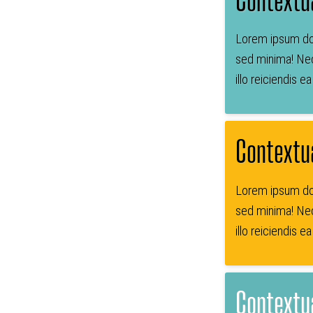
Lorem ipsum dol
sed minima! Nec
illo reiciendis e
Contextu
Lorem ipsum dol
sed minima! Nec
illo reiciendis e
Contextua