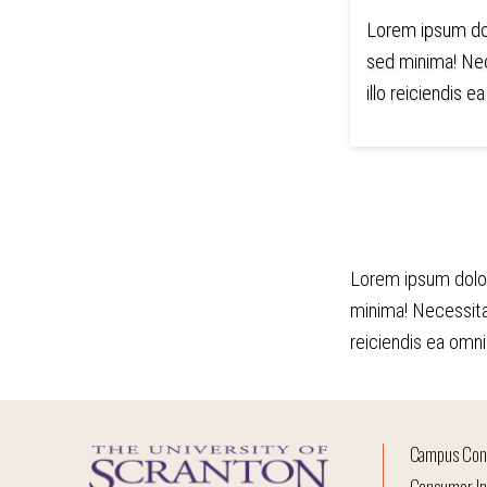
Lorem ipsum dol
sed minima! Nec
illo reiciendis e
Contextual
Lorem ipsum dolor
minima! Necessita
reiciendis ea omni
Campus Con
Consumer In