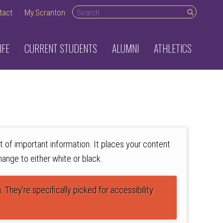
Search desktop
tact
My.Scranton
IFE
CURRENT STUDENTS
ALUMNI
ATHLETICS
t of important information. It places your content
hange to either white or black.
 They’re specifically picked for accessibility