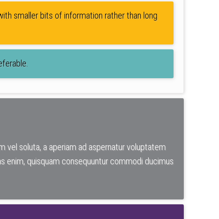
ith smaller bits of information rather than long
eferable.
em vel soluta, a aperiam ad aspernatur voluptatem
luptas enim, quisquam consequuntur commodi ducimus