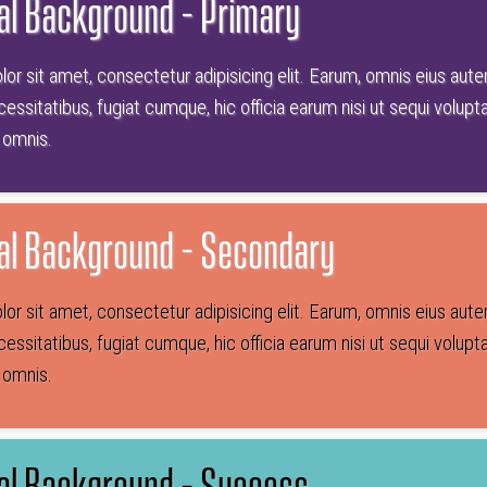
al Background - Primary
or sit amet, consectetur adipisicing elit. Earum, omnis eius aut
essitatibus, fugiat cumque, hic officia earum nisi ut sequi vo
a omnis.
al Background - Secondary
or sit amet, consectetur adipisicing elit. Earum, omnis eius aut
essitatibus, fugiat cumque, hic officia earum nisi ut sequi vo
a omnis.
al Background - Success