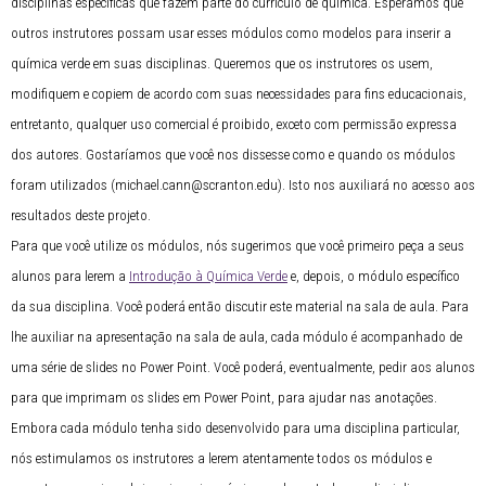
disciplinas específicas que fazem parte do currículo de química. Esperamos que
outros instrutores possam usar esses módulos como modelos para inserir a
química verde em suas disciplinas. Queremos que os instrutores os usem,
modifiquem e copiem de acordo com suas necessidades para fins educacionais,
entretanto, qualquer uso comercial é proibido, exceto com permissão expressa
dos autores. Gostaríamos que você nos dissesse como e quando os módulos
foram utilizados (michael.cann@scranton.edu). Isto nos auxiliará no acesso aos
resultados deste projeto.
Para que você utilize os módulos, nós sugerimos que você primeiro peça a seus
alunos para lerem a
Introdução à Química Verde
e, depois, o módulo específico
da sua disciplina. Você poderá então discutir este material na sala de aula. Para
lhe auxiliar na apresentação na sala de aula, cada módulo é acompanhado de
uma série de slides no Power Point. Você poderá, eventualmente, pedir aos alunos
para que imprimam os slides em Power Point, para ajudar nas anotações.
Embora cada módulo tenha sido desenvolvido para uma disciplina particular,
nós estimulamos os instrutores a lerem atentamente todos os módulos e