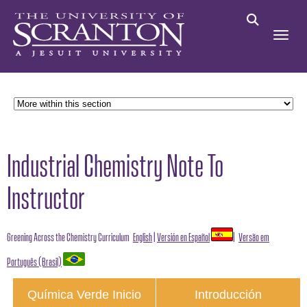
Industrial Chemistry Note To
Instructor
Greening Across the Chemistry Curriculum
English
|
Versión en Español
|
Versão em
Português (Brasil)
Química Verde Inicio
Introducción