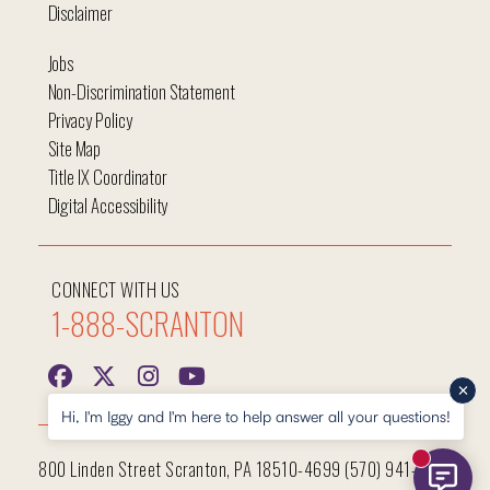
Disclaimer
Jobs
Non-Discrimination Statement
Privacy Policy
Site Map
Title IX Coordinator
Digital Accessibility
CONNECT WITH US
1-888-SCRANTON
Hi, I'm Iggy and I'm here to help answer all your questions!
800 Linden Street Scranton, PA 18510-4699 (570) 941-7400
New mess